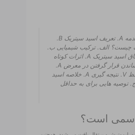
آیا اسید سیتریک برای تنفس سمی است؟ I. مقدمه A. تعریف اسید سیتریک B.
 سلامت II. اسید سیتریک چیست؟ الف. ترکیب شیمیایی ب.
کاربردهای رایج III. اثرات بالقوه سلامتی استنشاق اسید سیتریک A. اثرات کوتاه
مدت B. اثرات بلند مدت IV. نحوه به حداقل رساندن قرار گرفتن در معرض A.
اجتناب از اسید سیتریک ب. پوشیدن لباس محافظ V. نتیجه گیری A. خلاصه اسید
. توصیه هایی برای به حداقل
س سمی است؟
مو، لیموترش و پرتقال یافت می شود. همچنین