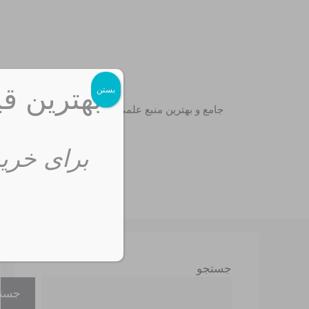
رش
ه
حتوا
بهترین قی
بستن
جامع و بهترین منبع علمی
برای خرید
جستجو
جست