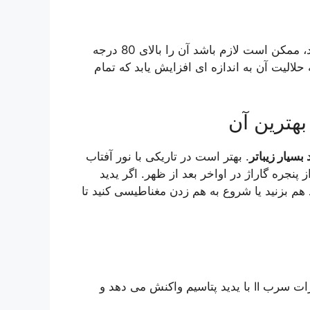
تا زمانی که تمام یدید سرب حل شود، ممکن است لازم باشد آن را بالای 80 درجه
الیت آن به اندازه ای افزایش یابد که تمام
هترین آن
 بسیار زیباتر
. بهتر است در تاریکی با نور آفتاب
پنجره گاراژ در اواخر بعد از ظهر. اگر یدید
هم بزنید یا شروع به هم زدن مغناطیسی کنید تا
برای این واکنش دوگانه جایگزینی. نیترات سرب II با یدید پتاسیم واکنش می دهد و