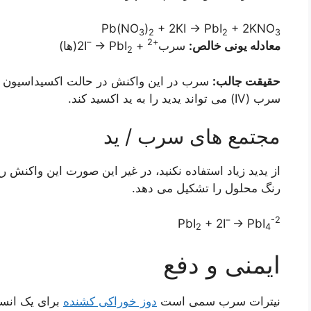
Pb(NO
)
+ 2KI -> PbI
+ 2KNO
3
2
2
3
–
+2
معادله یونی خالص:
سرب
+ 2I
-> PbI
(ها)
2
حقیقت جالب:
سرب (IV) می تواند یدید را به ید اکسید کند.
مجتمع های سرب / ید
رنگ محلول را تشکیل می دهد.
–
-2
PbI
+ 2I
-> PbI
2
4
ایمنی و دفع
نیترات سرب سمی است
دوز خوراکی کشنده