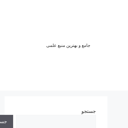
رش
ه
حتوا
جامع و بهترین منبع علمی
جستجو
جست