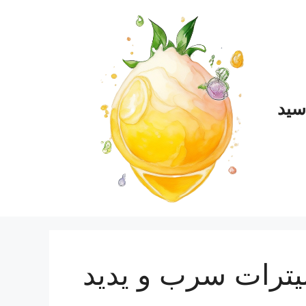
سید
یترات سرب و یدید