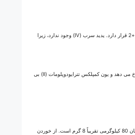
سرب در این واکنش در حالت اکسیداسیون +2 قرار دارد. یدید سرب (IV) وجود ندارد، زیرا
از یدید زیاد استفاده نکنید، در غیر این صورت این واکنش رخ می دهد و یون کمپلکس تترایودوپلومات (II) بی
برای یک انسان 80 کیلوگرمی تقریباً 8 گرم است. از خوردن