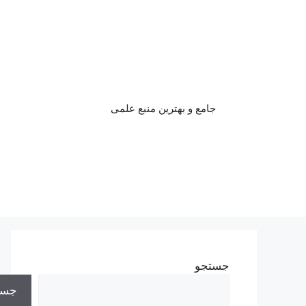
رش
ه
حتوا
جامع و بهترین منبع علمی
جستجو
جست