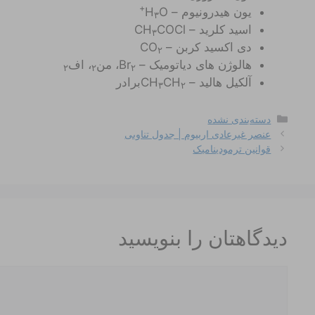
+
یون هیدرونیوم – H
O
۳
اسید کلرید – CH
COCl
۳
دی اکسید کربن – CO
۲
هالوژن های دیاتومیک – Br
، من
، اف
۲
۲
۲
آلکیل هالید – CH
CH
برادر
۳
۲
دسته‌ها
دسته‌بندی نشده
عنصر غیرعادی اربیوم | جدول تناوبی
قوانین ترمودینامیک
دیدگاهتان را بنویسید
دیدگاه