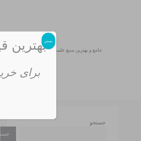
رش
ه
حتوا
بهترین قی
بستن
جامع و بهترین منبع علمی
برای خرید
جستجو
جست