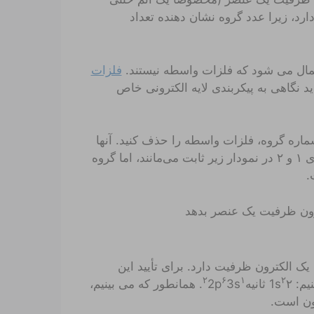
ارد، زیرا عدد گروه نشان دهنده تعداد
عمال می شود که فلزات واسطه نیستند.
فلزات
اید نگاهی به پیکربندی لایه الکترونی خاص
ماره گروه، فلزات واسطه را حذف کنید. آنها
در بلوک وسط جدول تناوبی قرار دارند. از این نظر، گروه‌های ۱ و ۲ در نمودار زیر ثابت می‌مانند، اما گروه
د که نشان می دهد یک الکترون ظرفیت دارد. برای تأیید این
۲
۶
۱
۲
: 1s
۲ ثانیه
3s
2p
. همانطور که می بینیم،