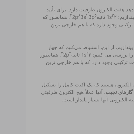
رار دارد که نشان می دهد هفت الکترون ظرفیت دارد. برای تأیید
۲
۶
۲
۵
۲
ازیم: 1s
۲ ثانیه
3p
3s
2p
. همانطور که
ون در اوربیتال های 3s و 3p به صورت ترکیبی وجود دارد که با هم خارجی ترین
ه در گروه 4 قرار دارد نگاهی بیندازیم. از این، استنباط می‌کنیم که چهار
۲
۲
۲
را بررسی می کنیم: 1s
۲ ثانیه
2p
. همانطور
ار الکترون در اوربیتال های 2s و 2p به صورت ترکیبی وجود دارد که با هم خارجی ترین
ه دارای هشت الکترون هستند که یک اکتت کامل را تشکیل
گازهای نجیب
. آنها عملاً هیچ الکترون ظرفیتی
 الکترونی آنها بسیار پایدار است.