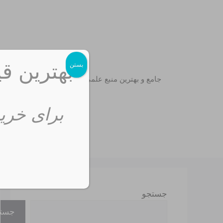
رش
ه
حتوا
بهترین قی
بستن
جامع و بهترین منبع علمی
برای خرید
جستجو
جست