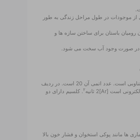
.
ی از موجودات در طول مراحل زندگی به طور
ن رومیان باستان برای ساختن سازه ها و
ت در صورت وجود آب سخت می شود.
کلسیم، نماد Ca، یک فلز قلیایی خاکی در ستون دوم جدول تناوبی است. عدد اتمی آن 20 است. در ردیف
۲
 است [Ar]2 ثانیه
. کلسیم دارای دو
ی ها مانند پوکی استخوان و فشار خون بالا