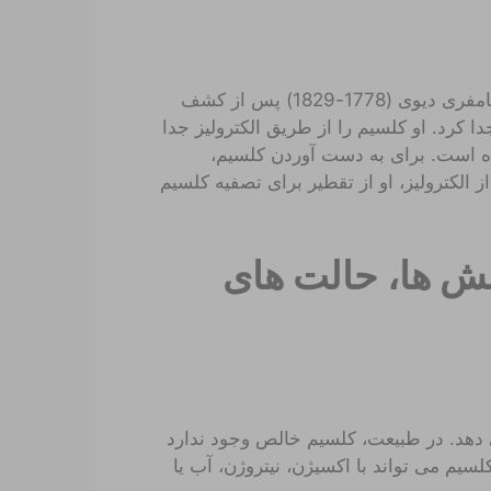
فلز کلسیم عنصری برای اولین بار در سال 1808 جدا شد. هامفری دیوی (1778-1829) پس از کشف
 کرد. او کلسیم را از طریق الکترولیز جدا
ده است. برای به دست آوردن کلسیم،
 جیوه (HgO) انجام شد. پس از الکترولیز، او از تقطیر برای تصفیه کلسیم
نش ها، حالت های
 دهد. در طبیعت، کلسیم خالص وجود ندارد
یم می تواند با اکسیژن، نیتروژن، آب یا