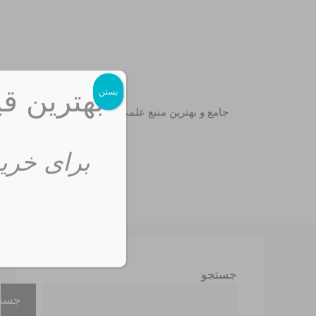
رش
ه
حتوا
بهترین قی
بستن
جامع و بهترین منبع علمی
برای خرید
جستجو
جست