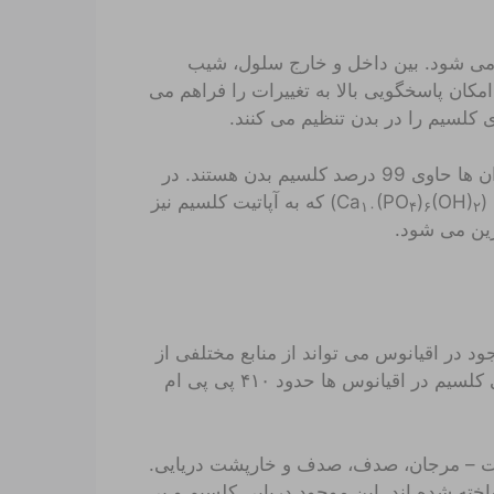
 می شود. بین داخل و خارج سلول، شیب
~ ۱۰۰۰۰). دیفرانسیل بزرگ امکان پاسخگویی بالا به تغییرات را فراهم می
 کلسیم را در بدن تنظیم می کنند.
کلسیم پایه استخوان ها و دندان ها است. استخوان ها و دندان ها حاوی 99 درصد کلسیم بدن هستند. در
C
(OH)
)
(PO
) که به آپاتیت کلسیم نیز
۱۰
۴
۶
۲
ین می شود.
 در اقیانوس می تواند از منابع مختلفی از
جمله هوازدگی سنگ و فرسایش خاک به دست آید. یون های کلسیم در اقیانوس ها حدود ۴۱۰ پی پی ام
ست – مرجان، صدف، صدف و خارپشت دریایی.
خته شده اند. این موجود دریایی کلسیم و بی