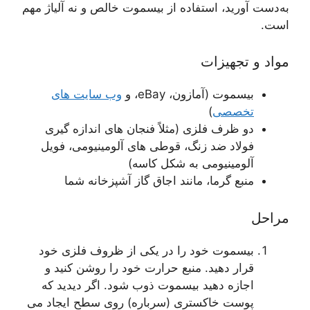
ورید، استفاده از بیسموت خالص و نه آلیاژ مهم
تجهیزات
یسموت (آمازون، eBay، و
وب سایت های
خصصی
)
و ظرف فلزی (مثلاً فنجان های اندازه گیری
ولاد ضد زنگ، قوطی های آلومینیومی، فویل
لومینیومی به شکل کاسه)
نبع گرما، مانند اجاق گاز آشپزخانه شما
یسموت خود را در یکی از ظروف فلزی خود
رار دهید. منبع حرارت خود را روشن کنید و
جازه دهید بیسموت ذوب شود. اگر دیدید که
وست خاکستری (سرباره) روی سطح ایجاد می