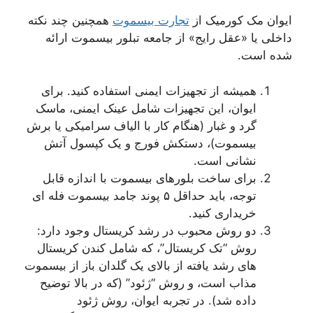
ک کورمیک از
تجارت بیسموت
همچنین چند نکته
 «عقل رایج» از جامعه تبلور بیسموت ارائه
ت.
میشه از تجهیزات ایمنی استفاده کنید. برای
یوان، این تجهیزات شامل عینک ایمنی، ماسک
رد و غبار (هنگام کار با الیاف سرامیکی یا برش
یسموت)، دستکش فورج و یک کپسول آتش
شانی است.
رای ساخت بلورهای بیسموت با اندازه قابل
توجه، باید حداقل ۵ پوند جامد بیسموت فله ای
ریداری کنید.
و روش محبوب در رشد کریستال وجود دارد:
وش “تک کریستال”، که شامل کندن کریستال
ای رشد یافته از بالای یک گلدان باز از بیسموت
ذاب است، و روش “ژئود” (که در بالا توضیح
اده شد). در تجربه ایوان، روش ژئود