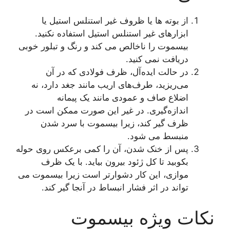
ز بوته ها یا ظروف غیر استنلس استیل یا
بزارهای غیر استنلس استیل استفاده نکنید.
یسموت را ناخالص می کند و رنگ و تبلور خوبی
ریافت نمی کنید.
ر حالت ایده‌آل، ظرف فولادی که در آن
ی‌ریزید، طرف‌های اریب مانند جغد دارد، نه
ضلاع صاف و عمودی مانند یک پیمانه
ندازه‌گیری. در غیر این صورت ممکن است در
رف گیر کند، زیرا بیسموت با سرد شدن
نبسط می شود.
س از خنک شدن، آن را کمی برعکس روی حوله
کوبید تا کل ژئود بیرون بیاید. با یک ظرف
وازی، این کار دشوارتر است زیرا بیسموت می
واند در اثر فشار انبساط در آنجا گیر کند.
 ویژه بیسموت