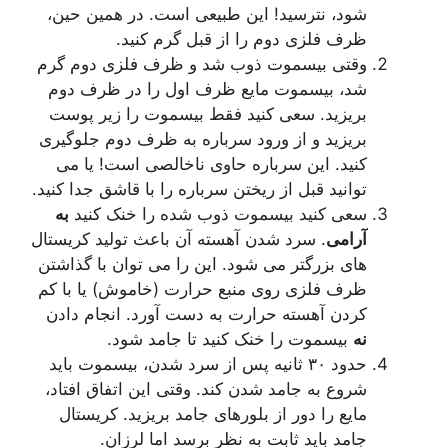
ود، نترسید! این طبیعی است. در همین حین،
رف فلزی دوم را از قبل گرم کنید.
قتی بیسموت ذوب شد و ظرف فلزی دوم گرم
د، بیسموت مایع ظرف اول را در ظرف دوم
ریزید. سعی کنید فقط بیسموت را زیر پوست
ریزید و از ورود سرباره به ظرف دوم جلوگیری
نید. این سرباره حاوی ناخالصی است! یا می
وانید قبل از ریختن سرباره را با قاشق جدا کنید.
عی کنید بیسموت ذوب شده را خنک کنید
به
رامی
. سرد شدن آهسته آن باعث تولید کریستال
ای بزرگتر می شود. این را می توان با گذاشتن
رف فلزی روی منبع حرارت (خاموش) یا با کم
ردن آهسته حرارت به دست آورد. انجام دادن
ه
بیسموت را خنک کنید تا جامد شود.
حدود ۳۰ ثانیه پس از سرد شدن، بیسموت باید
روع به جامد شدن کند. وقتی این اتفاق افتاد،
ایع را دور از بلورهای جامد بریزید. کریستال
امد باید ثابت به نظر برسد اما لرزان.