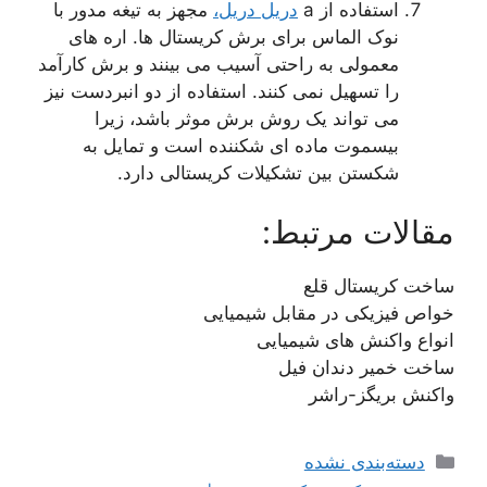
ستفاده از a
دریل دریل،
مجهز به تیغه مدور با
وک الماس برای برش کریستال ها. اره های
عمولی به راحتی آسیب می بینند و برش کارآمد
ا تسهیل نمی کنند. استفاده از دو انبردست نیز
ی تواند یک روش برش موثر باشد، زیرا
یسموت ماده ای شکننده است و تمایل به
کستن بین تشکیلات کریستالی دارد.
ت مرتبط:
یستال قلع
زیکی در مقابل شیمیایی
کنش های شیمیایی
یر دندان فیل
ریگز-راشر
ها
‌بندی نشده