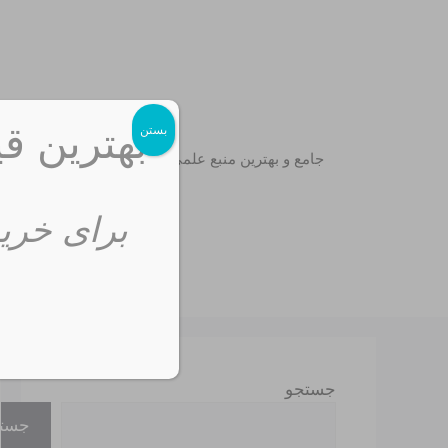
رش
ه
حتوا
بهترین قی
بستن
جامع و بهترین منبع علمی
برای خرید
جستجو
جست