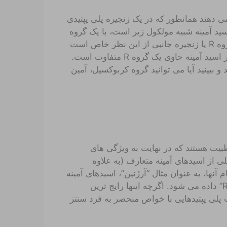
می دهند همانطور که در یک زنجیره پلی پپتیدی
ید آمینه شبیه مولکول زیر است، با یک گروه
کربوکسیل (O=C-OH)، یک آمین (-NH2)، و یک گروه R. گروه R یا زنجیره جانبی از این نظر خاص است
که می تواند تعدادی از ساختارهای مختلف را نشان دهد و هر اسید آمینه حاوی یک گروه R متفاوت است.
و ببینید آیا می توانید گروه کربوکسیل، آمین
طبیت هستند که در نهایت به ویژگی های
ی از اسیدهای آمینه متعارف (به علاوه
آنها، به عنوان مثال “آرژنین”، اسیدهای آمینه
یک کد سه حرفی مانند “Arg” و یک نمایش یک حرف مانند “R” داده می شود. اگرچه اینها رایج ترین
 پلی پپتیدهایی با خواص منحصر به فرد سنتز