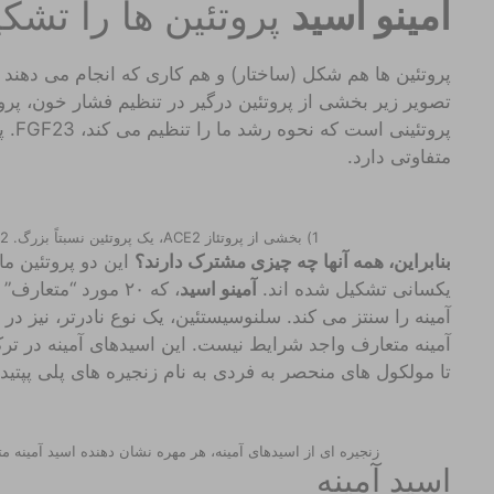
آمینو اسید
پروتئین ها را تشک
پروتئین ها هم شکل (ساختار) و هم کاری که انجام می دهند (
پروت
متفاوتی دارد.
1) بخشی از پروتئاز ACE2، یک پروتئین نسبتاً بزرگ. 2) FGR23، یک پروتئین کوچک انسانی.
بنابراین، همه آنها چه چیزی مشترک دارند؟
این دو پروتئین ما
یکسانی تشکیل شده اند.
آمینو اسید
، که ۲۰ مورد “متع
آمینه را سنتز می کند. سلنوسیستئین، یک نوع نادرتر، نیز در 
آمینه متعارف واجد شرایط نیست. این اسیدهای آمینه در ت
تا مولکول های منحصر به فردی به نام زنجیره های پلی پپتیدی
زنجیره ای از اسیدهای آمینه، هر مهره نشان دهنده اسید آمینه 
اسید آمینه